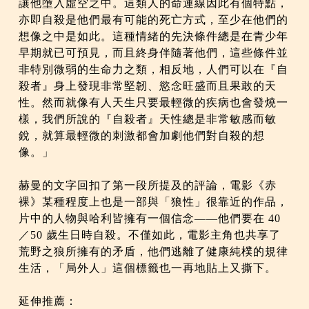
讓他墮入虛空之中。這類人的命運線因此有個特點，
亦即自殺是他們最有可能的死亡方式，至少在他們的
想像之中是如此。這種情緒的先決條件總是在青少年
早期就已可預見，而且終身伴隨著他們，這些條件並
非特別微弱的生命力之類，相反地，人們可以在『自
殺者』身上發現非常堅韌、慾念旺盛而且果敢的天
性。然而就像有人天生只要最輕微的疾病也會發燒一
樣，我們所說的『自殺者』天性總是非常敏感而敏
銳，就算最輕微的刺激都會加劇他們對自殺的想
像。」
赫曼的文字回扣了第一段所提及的評論，電影《赤
裸》某種程度上也是一部與「狼性」很靠近的作品，
片中的人物與哈利皆擁有一個信念——他們要在 40
／50 歲生日時自殺。不僅如此，電影主角也共享了
荒野之狼所擁有的矛盾，他們逃離了健康純樸的規律
生活，「局外人」這個標籤也一再地貼上又撕下。
延伸推薦：