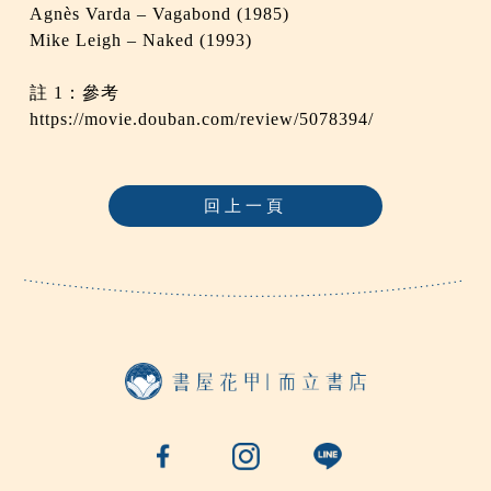
Agnès Varda – Vagabond (1985)
Mike Leigh – Naked (1993)
註 1：參考
https://movie.douban.com/review/5078394/
回上一頁