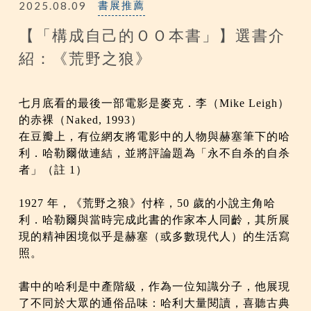
2025.08.09
書展推薦
【「構成自己的ＯＯ本書」】選書介
紹：《荒野之狼》
七月底看的最後一部電影是麥克．李（Mike Leigh）
的赤裸（Naked, 1993）
在豆瓣上，有位網友將電影中的人物與赫塞筆下的哈
利．哈勒爾做連結，並將評論題為「永不自杀的自杀
者」（註 1）
1927 年，《荒野之狼》付梓，50 歲的小說主角哈
利．哈勒爾與當時完成此書的作家本人同齡，其所展
現的精神困境似乎是赫塞（或多數現代人）的生活寫
照。
書中的哈利是中產階級，作為一位知識分子，他展現
了不同於大眾的通俗品味：哈利大量閱讀，喜聽古典