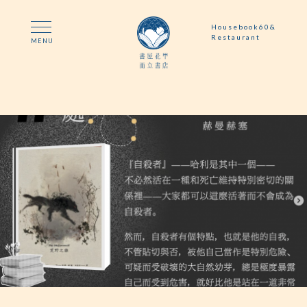
Housebook60&
Restaurant
MENU