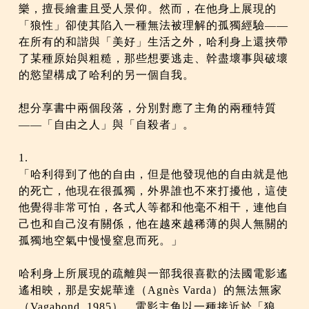
樂，擅長繪畫且受人景仰。然而，在他身上展現的
「狼性」卻使其陷入一種無法被理解的孤獨經驗——
在所有的和諧與「美好」生活之外，哈利身上還挾帶
了某種原始與粗糙，那些想要逃走、幹盡壞事與破壞
的慾望構成了哈利的另一個自我。
想分享書中兩個段落，分別對應了主角的兩種特質
——「自由之人」與「自殺者」。
1.
「哈利得到了他的自由，但是他發現他的自由就是他
的死亡，他現在很孤獨，外界誰也不來打擾他，這使
他覺得非常可怕，各式人等都和他毫不相干，連他自
己也和自己沒有關係，他在越來越稀薄的與人無關的
孤獨地空氣中慢慢窒息而死。」
哈利身上所展現的疏離與一部我很喜歡的法國電影遙
遙相映，那是安妮華達（Agnès Varda）的無法無家
（Vagabond, 1985），電影主角以一種接近於「狼