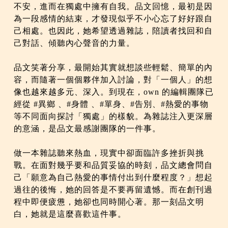
不安，進而在獨處中擁有自我。品文回憶，最初是因
為一段感情的結束，才發現似乎不小心忘了好好跟自
己相處。也因此，她希望透過雜誌，陪讀者找回和自
己對話、傾聽內心聲音的力量。
品文笑著分享，最開始其實就想談些輕鬆、簡單的內
容，而隨著一個個夥伴加入討論，對「一個人」的想
像也越來越多元、深入。到現在，own 的編輯團隊已
經從 #異鄉 、#身體 、#單身、#告別、#熱愛的事物
等不同面向探討「獨處」的樣貌。為雜誌注入更深層
的意涵，是品文最感謝團隊的一件事。
做一本雜誌聽來熱血，現實中卻面臨許多挫折與挑
戰。在面對幾乎要和品質妥協的時刻，品文總會問自
己「願意為自己熱愛的事情付出到什麼程度？」想起
過往的後悔，她的回答是不要再留遺憾。而在創刊過
程中即便疲憊，她卻也同時開心著。那一刻品文明
白，她就是這麼喜歡這件事。