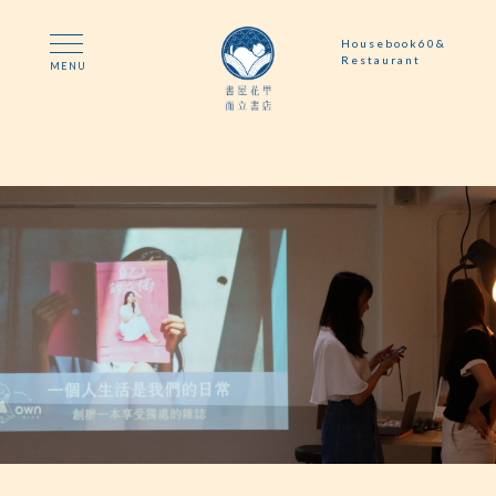
Housebook60&
Restaurant
MENU