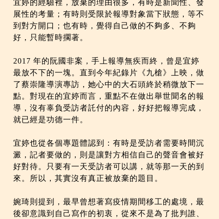
宜婷的經驗裡，放棄的理由很多，有時是新聞性、發
展性的考量；有時則受限於報導對象當下狀態，等不
到對方開口；也有時，覺得自己做的不夠多、不夠
好，只能暫時擱著。
2017 年的阮國非案，手上報導無疾而終，曾是宜婷
最放不下的一塊。直到今年紀錄片《九槍》上映，做
了蔡崇隆導演專訪，她心中的大石頭終於稍微放下一
點。對現在的宜婷而言，重點不在做出舉世聞名的報
導，沒有辜負受訪者託付的內容，好好把報導完成，
就已經是功德一件。
宜婷也從各個專題體認到：有時是受訪者需要時間沉
澱，記者要做的，則是讓對方相信自己的聲音會被好
好對待。只要有一天受訪者可以講，就等那一天的到
來。所以，其實沒有真正被放棄的題目。
婉琦則提到，最早曾想著寫疫情期間移工的處境，最
後卻意識到自己寫作的初衷，從來不是為了批判誰、