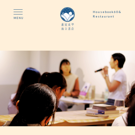
Housebook60&
Restaurant
MENU