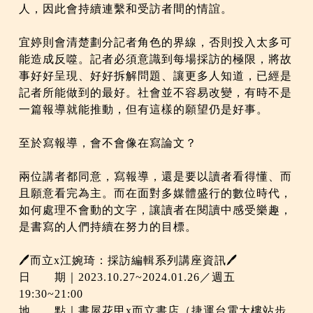
人，因此會持續連繫和受訪者間的情誼。
宜婷則會清楚劃分記者角色的界線，否則投入太多可
能造成反噬。記者必須意識到每場採訪的極限，將故
事好好呈現、好好拆解問題、讓更多人知道，已經是
記者所能做到的最好。社會並不容易改變，有時不是
一篇報導就能推動，但有這樣的願望仍是好事。
至於寫報導，會不會像在寫論文？
兩位講者都同意，寫報導，還是要以讀者看得懂、而
且願意看完為主。而在面對多媒體盛行的數位時代，
如何處理不會動的文字，讓讀者在閱讀中感受樂趣，
是書寫的人們持續在努力的目標。
🖊️而立x江婉琦：採訪編輯系列講座資訊🖊️
日 期｜2023.10.27~2024.01.26／週五
19:30~21:00
地 點｜書屋花甲x而立書店（捷運台電大樓站步